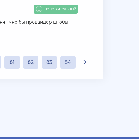
положительный
банят мне бы провайдер штобы
81
82
83
84