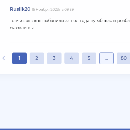
Ruslik20
16 Ноября 2023г в 09:39
Топчик акк кнш забанили за пол года ну мб щас и роз
сказали вы
1
2
3
4
5
80
...