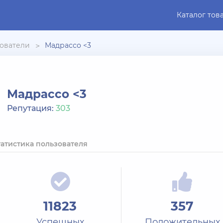
Каталог тов
ователи
Мадрассо <3
Мадрассо <3
Репутация:
303
татистика пользователя
11823
357
Успешных
Положительных