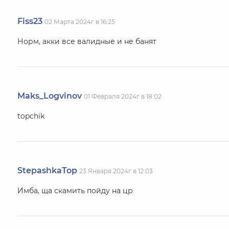
Fiss23
02 Марта 2024г в 16:25
Норм, акки все валидные и не банят
Maks_Logvinov
01 Февраля 2024г в 18:02
topchik
StepashkaTop
23 Января 2024г в 12:03
Имба, ща скамить пойду на цр