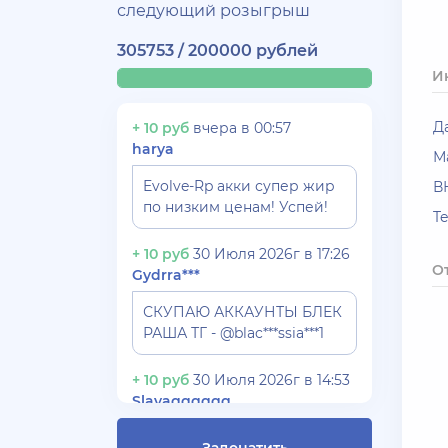
следующий розыгрыш
305753 / 200000 рублей
И
Д
+ 10 руб
вчера в 00:57
harya
М
Evolve-Rp акки супер жир
В
по низким ценам! Успей!
T
+ 10 руб
30 Июля 2026г в 17:26
О
Gydrra***
СКУПАЮ АККАУНТЫ БЛЕК
РАША ТГ - @blac***ssia***1
+ 10 руб
30 Июля 2026г в 14:53
Slavagggggg
Куплю аккаунт Аризона рп