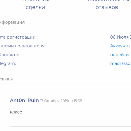
сделки
отзывов
нформация
ата регистрации:
06 Июля 2
агазин пользователя:
Аккаунты
Контакте:
перейти
elegram:
madrasso
тзывы
Ant0n_Ruin
17 Октября 2019г в 15:38
класс