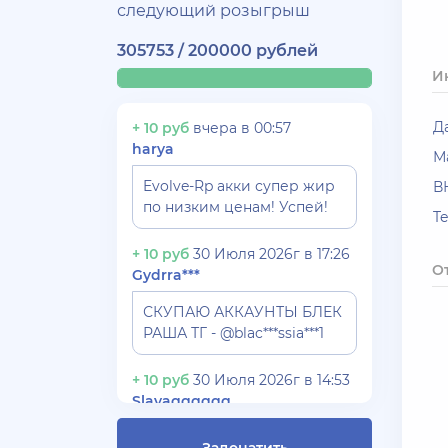
следующий розыгрыш
305753 / 200000 рублей
И
Д
+ 10 руб
вчера в 00:57
harya
М
Evolve-Rp акки супер жир
В
по низким ценам! Успей!
T
+ 10 руб
30 Июля 2026г в 17:26
О
Gydrra***
СКУПАЮ АККАУНТЫ БЛЕК
РАША ТГ - @blac***ssia***1
+ 10 руб
30 Июля 2026г в 14:53
Slavagggggg
Куплю аккаунт Аризона рп