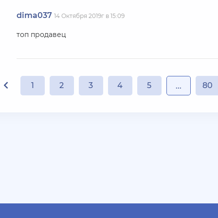
dima037
14 Октября 2019г в 15:09
топ продавец
1
2
3
4
5
80
...