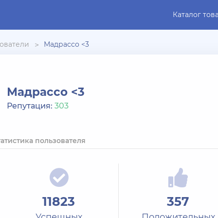
Каталог тов
ователи
Мадрассо <3
Мадрассо <3
Репутация:
303
татистика пользователя
11823
357
Успешных
Положительных