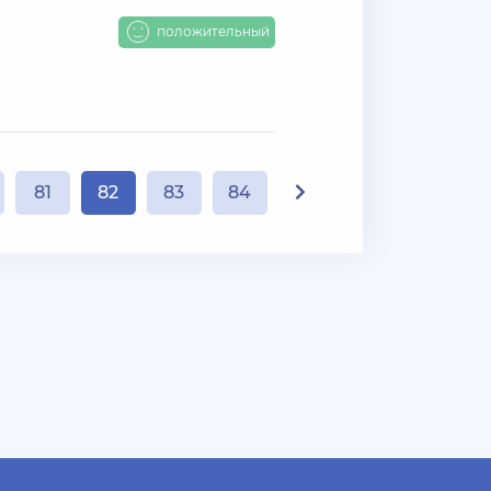
положительный
81
82
83
84