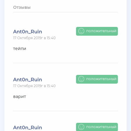
+ 10 руб
12 Июля 2026г в 15:54
Отзывы
harya
evolve-rp вкусные акки, даже с днк есть - успей!
супер цены!
положительный
Ant0n_Ruin
17 Октября 2019г в 15:40
+ 10 руб
11 Июля 2026г в 16:55
KAPital
тейпи
ахахахахахахахахаахаха ухухухху на***яяяяя
ыхыхыхых
+ 4000 руб
10 Июля 2026г в 18:27
положительный
Ant0n_Ruin
Vlad_Esidisi
17 Октября 2019г в 15:40
нассал
варит
+ 2000 руб
10 Июля 2026г в 18:06
Vlad_Esidisi
насрал
положительный
Ant0n_Ruin