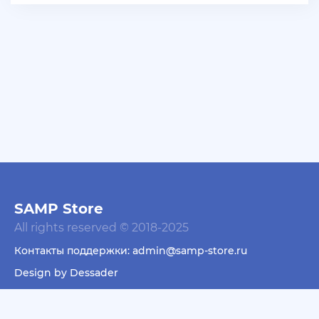
+ 10 руб
06 Июля 2026г в 16:05
dimahamsterkombat
куплю аккаунты арз 14-18 уровень без тср/кпз
>800к налички — в телеграмм @prestowitz
+ 23 руб
06 Июля 2026г в 03:49
deniskavrode
самп умер эх
+ 10 руб
01 Июля 2026г в 20:06
harya
SAMP Store
@Klassedie круто конечно акк с привязанной
All rights reserved © 2018-2025
почтой за 500р селишь))) интересно кто купит))))
Контакты поддержки: admin@samp-store.ru
+ 10 руб
01 Июля 2026г в 19:44
Design by Dessader
Klassedie
Продам аккаунт Evolve Rp С GoldVip навсегда и с
Пользовательское соглашение