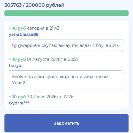
305763 / 200000 рублей
+ 10 руб
сегодня в 21:43
yanablesse88
tg gwapp666 скупаю аккаунты адванс блу, вирты.
+ 10 руб
01 Августа 2026г в 00:57
harya
Evolve-Rp акки супер жир по низким ценам!
Успей!
+ 10 руб
30 Июля 2026г в 17:26
Gydrra***
СКУПАЮ АККАУНТЫ БЛЕК РАША ТГ -
@blac***ssia***1
Задонатить