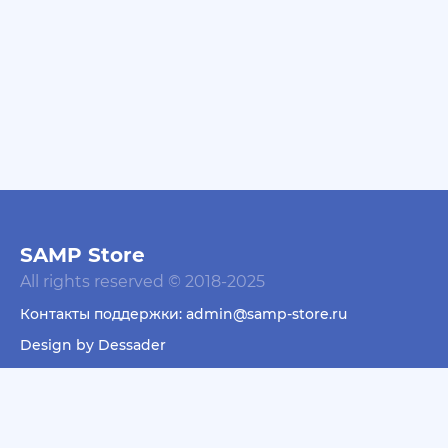
+ 10 руб
01 Июля 2026г в 19:44
Klassedie
Продам аккаунт Evolve Rp С GoldVip навсегда и с
деньгами
+ 10 руб
30 Июня 2026г в 16:13
jagermeister
залил много акков Advance RP по 5р
SAMP Store
All rights reserved © 2018-2025
Контакты поддержки: admin@samp-store.ru
Design by Dessader
Пользовательское соглашение