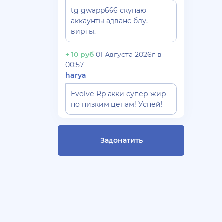
tg gwapp666 скупаю
аккаунты адванс блу,
вирты.
+ 10 руб
01 Августа 2026г в
00:57
harya
Evolve-Rp акки супер жир
по низким ценам! Успей!
+ 10 руб
30 Июля 2026г в 17:26
Gydrra***
Задонатить
СКУПАЮ АККАУНТЫ БЛЕК
РАША ТГ - @blac***ssia***1
+ 10 руб
30 Июля 2026г в 14:53
Slavagggggg
Куплю аккаунт Аризона рп