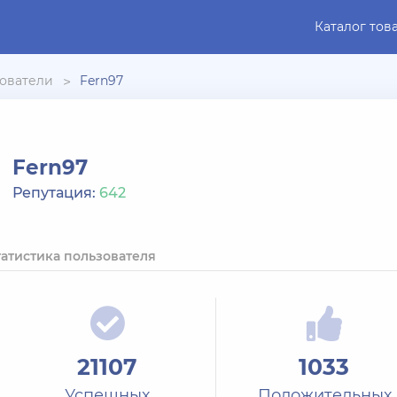
Каталог тов
ователи
Fern97
Fern97
Репутация:
642
татистика пользователя
21107
1033
Успешных
Положительных