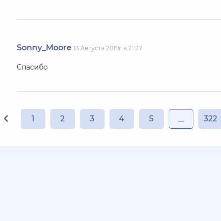
Sonny_Moore
13 Августа 2019г в 21:27
Спасибо
1
2
3
4
5
322
...