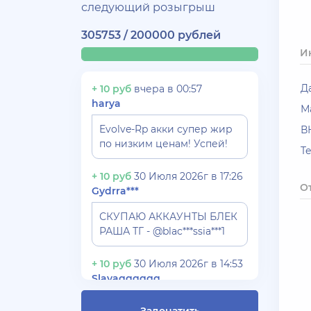
следующий розыгрыш
305753 / 200000 рублей
И
Д
+ 10 руб
вчера в 00:57
harya
М
Evolve-Rp акки супер жир
В
по низким ценам! Успей!
T
+ 10 руб
30 Июля 2026г в 17:26
О
Gydrra***
СКУПАЮ АККАУНТЫ БЛЕК
РАША ТГ - @blac***ssia***1
+ 10 руб
30 Июля 2026г в 14:53
Slavagggggg
Куплю аккаунт Аризона рп