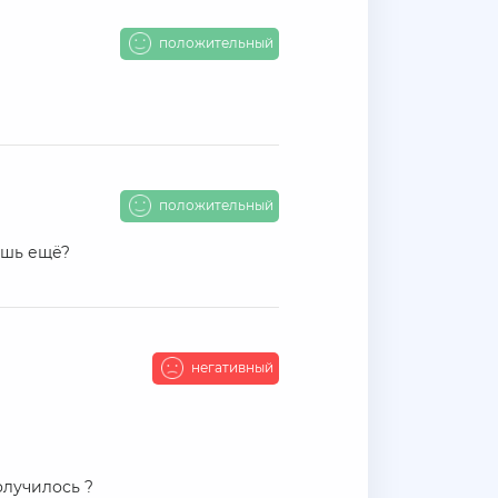
положительный
положительный
дашь ещё?
негативный
олучилось ?