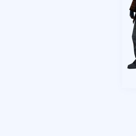
+ 10 руб
28 Июля 2026г в 19:10
jagermeister
Залил Advance 3-20 lvl по
5р
+ 10 руб
27 Июля 2026г в 20:10
dimahamsterkombat
скуплю оптом аккаунты арз
14-18 уровень без тср/кпз
>800к налички — в
телеграмм @prestowitz
+ 10 руб
27 Июля 2026г в 11:14
Shop Tony
У кого акки Blac***ssia
есть?