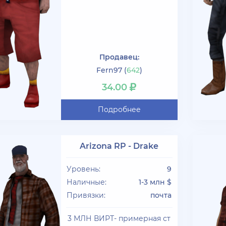
Продавец:
Fern97
(
642
)
34.00
Подробнее
Arizona RP - Drake
Уровень:
9
Наличные:
1-3 млн $
Привязки:
почта
3 МЛН ВИРТ- примерная ст