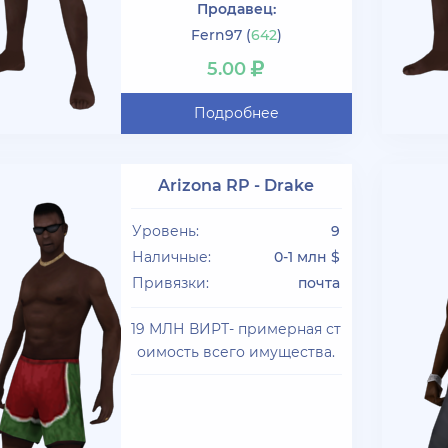
Продавец:
Fern97
(
642
)
5.00
Подробнее
Arizona RP - Drake
Уровень:
9
Наличные:
0-1 млн $
Привязки:
почта
19 МЛН ВИРТ- примерная ст
оимость всего имущества.