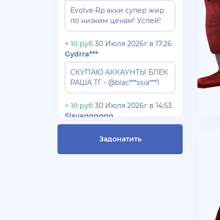
Evolve-Rp акки супер жир
по низким ценам! Успей!
+ 10 руб
30 Июля 2026г в 17:26
Gydrra***
СКУПАЮ АККАУНТЫ БЛЕК
РАША ТГ - @blac***ssia***1
+ 10 руб
30 Июля 2026г в 14:53
Slavagggggg
Куплю аккаунт Аризона рп
Задонатить
бюджет 450 рублей
+ 10 руб
28 Июля 2026г в 19:21
Blac***ssia12366
СКУПАЮ АККАУНТЫ
BLACK***SSIAN 3-5 ЛВЛ TG
@Yorshik1488