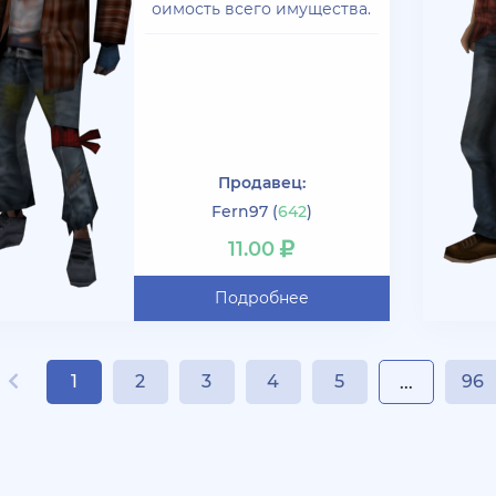
оимость всего имущества.
Продавец:
Fern97
(
642
)
11.00
Подробнее
1
2
3
4
5
96
...