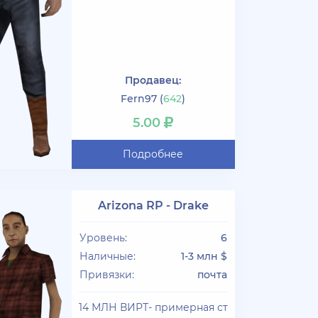
Продавец:
Fern97
(
642
)
5.00
Подробнее
Arizona RP - Drake
Уровень:
6
Наличные:
1-3 млн $
Привязки:
почта
14 МЛН ВИРТ- примерная ст