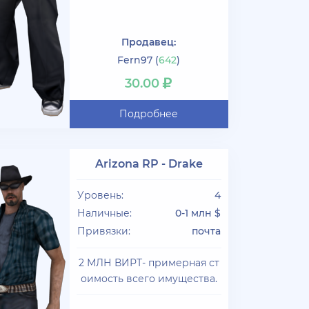
Продавец:
Fern97
(
642
)
30.00
Подробнее
Arizona RP - Drake
Уровень:
4
Наличные:
0-1 млн $
Привязки:
почта
2 МЛН ВИРТ- примерная ст
оимость всего имущества.