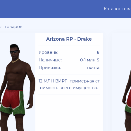
Каталог тов
ог товаров
Arizona RP - Drake
Уровень:
6
Наличные:
0-1 млн $
Привязки:
почта
12 МЛН ВИРТ- примерная ст
оимость всего имущества.