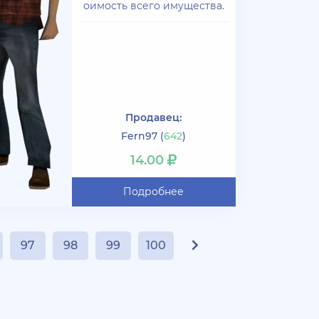
оимость всего имущества.
Продавец:
Fern97
(
642
)
14.00
Подробнее
97
98
99
100