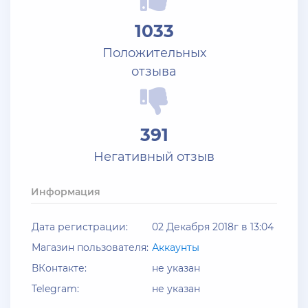
+ 10 руб
25 Июля 2026г в 10:24
1033
Jack_Kray
Положительных
Залейте на ТРП аккаунтов братва
отзыва
+ 11 руб
23 Июля 2026г в 19:39
Мать троих детей
391
Залил аккаунты блек раша
Негативный отзыв
+ 10 руб
20 Июля 2026г в 12:52
jagermeister
Информация
Залил акки Advance по 5р
Дата регистрации:
02 Декабря 2018г в 13:04
+ 12 руб
19 Июля 2026г в 20:57
Магазин пользователя:
Аккаунты
santerrosa
ВКонтакте:
не указан
сообщение отсутствует
Telegram:
не указан