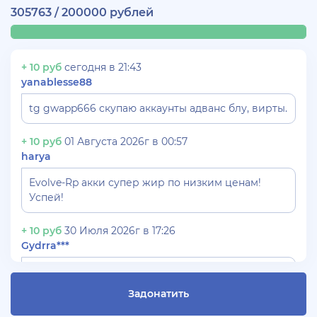
305763 / 200000 рублей
+ 10 руб
сегодня в 21:43
yanablesse88
tg gwapp666 скупаю аккаунты адванс блу, вирты.
+ 10 руб
01 Августа 2026г в 00:57
harya
Evolve-Rp акки супер жир по низким ценам!
Успей!
+ 10 руб
30 Июля 2026г в 17:26
Gydrra***
СКУПАЮ АККАУНТЫ БЛЕК РАША ТГ -
@blac***ssia***1
Задонатить