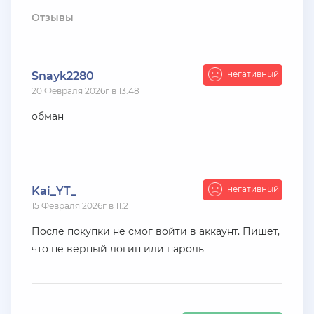
+ 10 руб
12 Июля 2026г в 15:54
Отзывы
harya
evolve-rp вкусные акки, даже с днк есть - успей!
супер цены!
негативный
Snayk2280
20 Февраля 2026г в 13:48
+ 10 руб
11 Июля 2026г в 16:55
KAPital
обман
ахахахахахахахахаахаха ухухухху на***яяяяя
ыхыхыхых
+ 4000 руб
10 Июля 2026г в 18:27
негативный
Kai_YT_
Vlad_Esidisi
15 Февраля 2026г в 11:21
нассал
После покупки не смог войти в аккаунт. Пишет,
что не верный логин или пароль
+ 2000 руб
10 Июля 2026г в 18:06
Vlad_Esidisi
насрал