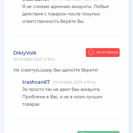
Я не сливаю админам аккаунты. Любые
+ 2000 руб
10 Июля 2026г в 18:06
Vlad_Esidisi
действия с товаром после покупки
ответственность берёте Вы.
насрал
+ 11 руб
10 Июля 2026г в 17:26
den22960
негативный
DikiyVolk
Куплю жирные акки на Advance rp Blue
05 Ноября 2021г в 19:41
+ 10 руб
07 Июля 2026г в 20:56
Не советую,сразу бан дали,Не берите!
SenyaFar
trashcan67
05 Ноября 2021г в 19:44
Ищу поставщиков аккаунтов на серверах
За просто так не дают бан аккаунта.
BLACK***SSIA , телеграмм @aanarchistov
Проблема в Вас, а не в моих лучших
товарах
+ 11 руб
06 Июля 2026г в 23:48
Kytakbab
Подгоните акк на каса гранде