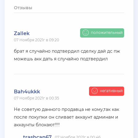
+ 12 руб
19 Июля 2026г в 20:57
Отзывы
santerrosa
сообщение отсутствует
положительный
Zallek
+ 10 руб
12 Июля 2026г в 15:54
07 Ноября 2021г в 09:20
harya
брат я случайно подтвердил сделку дай дс пж
evolve-rp вкусные акки, даже с днк есть - успей!
можешь акк дать я случайно подтвердил
супер цены!
+ 10 руб
11 Июля 2026г в 16:55
KAPital
негативный
Bah4ukkk
ахахахахахахахахаахаха ухухухху на***яяяяя
07 Ноября 2021г в 00:35
ыхыхыхых
Не советую данного продавца не кому,так как
+ 4000 руб
10 Июля 2026г в 18:27
после покупки он сливает аккаунт админам и
Vlad_Esidisi
аккаунты блокают!!!!
нассал
trashcan67
07 Ноября 2021г в 00:46