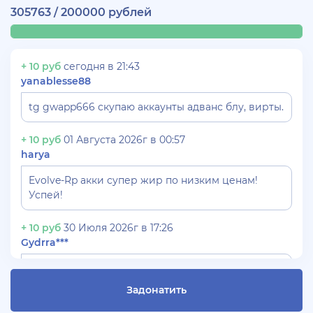
305763 / 200000 рублей
+ 10 руб
сегодня в 21:43
yanablesse88
tg gwapp666 скупаю аккаунты адванс блу, вирты.
+ 10 руб
01 Августа 2026г в 00:57
harya
Evolve-Rp акки супер жир по низким ценам!
Успей!
+ 10 руб
30 Июля 2026г в 17:26
Gydrra***
СКУПАЮ АККАУНТЫ БЛЕК РАША ТГ -
@blac***ssia***1
Задонатить