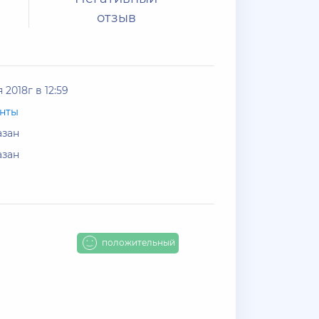
отзыв
 2018г в 12:59
унты
азан
азан
положительный