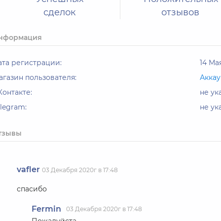
сделок
отзывов
нформация
ата регистрации:
14 Мая
агазин пользователя:
Акка
Контакте:
не ук
elegram:
не ук
тзывы
vafler
03 Декабря 2020г в 17:48
спасибо
Fermin
03 Декабря 2020г в 17:48