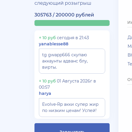
следующий розыгрыш
305763 / 200000 рублей
И
Д
+ 10 руб
сегодня в 21:43
yanablesse88
М
tg gwapp666 скупаю
В
аккаунты адванс блу,
T
вирты.
О
+ 10 руб
01 Августа 2026г в
00:57
harya
Evolve-Rp акки супер жир
по низким ценам! Успей!
+ 10 руб
30 Июля 2026г в 17:26
Gydrra***