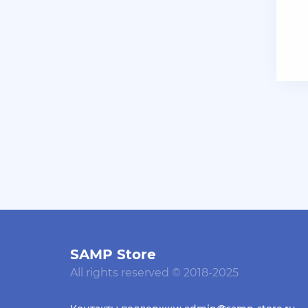
+ 11 руб
23 Июля 2026г в 19:39
Мать троих детей
Залил аккаунты блек раша
+ 10 руб
20 Июля 2026г в 12:52
jagermeister
Залил акки Advance по 5р
+ 12 руб
19 Июля 2026г в 20:57
santerrosa
сообщение отсутствует
+ 10 руб
12 Июля 2026г в 15:54
harya
SAMP Store
All rights reserved © 2018-2025
evolve-rp вкусные акки,
даже с днк есть - успей!
супер цены!