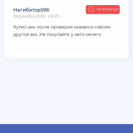
+ 10 руб
06 Июля 2026г в 20:15
негативный
Нагибатор596
jagermeister
08 Декабря 2020г в 16:29
Залил аккаунты Аdvance 3-30 lvl по 5р
Купил акк после проверки оказался совсем
другой акк .Не покупайте у него ничего
+ 10 руб
06 Июля 2026г в 16:05
dimahamsterkombat
куплю аккаунты арз 14-18 уровень без тср/кпз
>800к налички — в телеграмм @prestowitz
+ 23 руб
06 Июля 2026г в 03:49
deniskavrode
самп умер эх
+ 10 руб
01 Июля 2026г в 20:06
harya
@Klassedie круто конечно акк с привязанной
почтой за 500р селишь))) интересно кто купит))))