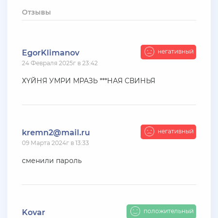
+ 10 руб
12 Июля 2026г в 15:54
Отзывы
harya
evolve-rp вкусные акки, даже с днк есть - успей!
супер цены!
негативный
EgorKlimanov
24 Февраля 2025г в 23:42
+ 10 руб
11 Июля 2026г в 16:55
KAPital
ХYЙНЯ УМРИ МРАЗЬ ***НАЯ СВИНЬЯ
ахахахахахахахахаахаха ухухухху на***яяяяя
ыхыхыхых
+ 4000 руб
10 Июля 2026г в 18:27
негативный
kremn2@mail.ru
Vlad_Esidisi
09 Марта 2024г в 13:33
нассал
сменили пароль
+ 2000 руб
10 Июля 2026г в 18:06
Vlad_Esidisi
насрал
положительный
Kovar