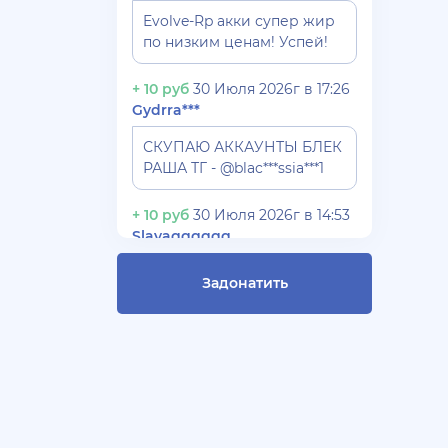
Evolve-Rp акки супер жир
по низким ценам! Успей!
+ 10 руб
30 Июля 2026г в 17:26
Gydrra***
СКУПАЮ АККАУНТЫ БЛЕК
РАША ТГ - @blac***ssia***1
+ 10 руб
30 Июля 2026г в 14:53
Slavagggggg
Куплю аккаунт Аризона рп
Задонатить
бюджет 450 рублей
+ 10 руб
28 Июля 2026г в 19:21
Blac***ssia12366
СКУПАЮ АККАУНТЫ
BLACK***SSIAN 3-5 ЛВЛ TG
@Yorshik1488