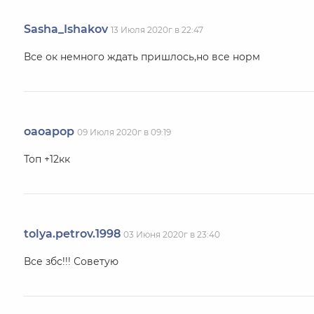
Sasha_Ishakov
13 Июля 2020г в 22:47
Все ок немного ждать пришлось,но все норм
oaoapop
09 Июля 2020г в 09:19
Топ +12кк
tolya.petrov.1998
03 Июня 2020г в 23:40
Все збс!!! Советую