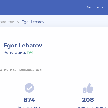
Каталог тов
ователи
Egor Lebarov
Egor Lebarov
Репутация:
194
татистика пользователя
874
208
Успешных
Положительных