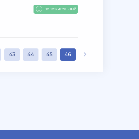
положительный
43
44
45
46