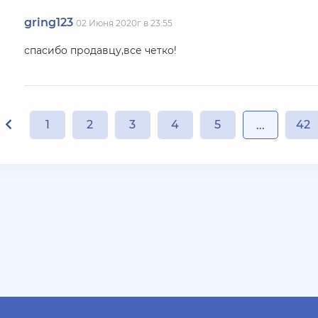
gring123
02 Июня 2020г в 23:55
спасибо продавцу,все четко!
1
2
3
4
5
42
...