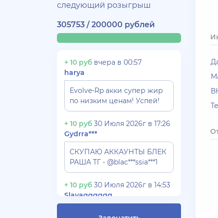
следующий розыгрыш
305753 / 200000 рублей
И
Д
+ 10 руб
вчера в 00:57
harya
М
Evolve-Rp акки супер жир
В
по низким ценам! Успей!
T
+ 10 руб
30 Июля 2026г в 17:26
О
Gydrra***
СКУПАЮ АККАУНТЫ БЛЕК
РАША ТГ - @blac***ssia***1
+ 10 руб
30 Июля 2026г в 14:53
Slavagggggg
Куплю аккаунт Аризона рп