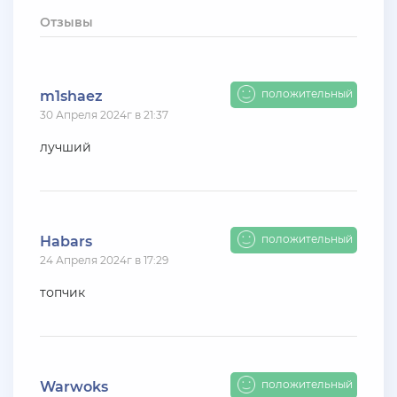
+ 10 руб
12 Июля 2026г в 15:54
Отзывы
harya
evolve-rp вкусные акки, даже с днк есть - успей!
супер цены!
положительный
m1shaez
30 Апреля 2024г в 21:37
+ 10 руб
11 Июля 2026г в 16:55
KAPital
лучший
ахахахахахахахахаахаха ухухухху на***яяяяя
ыхыхыхых
+ 4000 руб
10 Июля 2026г в 18:27
положительный
Habars
Vlad_Esidisi
24 Апреля 2024г в 17:29
нассал
топчик
+ 2000 руб
10 Июля 2026г в 18:06
Vlad_Esidisi
насрал
положительный
Warwoks