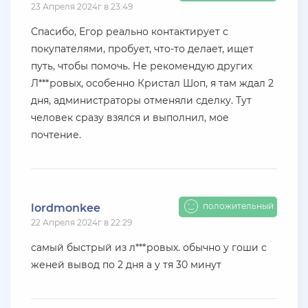
23 Апреля 2024г в 23:49
+ 11 руб
10 Июля 2026г в 17:26
den22960
Спасибо, Егор реально контактирует с
покупателями, пробует, что-то делает, ищет
Куплю жирные акки на Advance rp Blue
путь, чтобы помочь. Не рекомендую других
Л***ровых, особенно Кристал Шоп, я там ждал 2
+ 10 руб
07 Июля 2026г в 20:56
дня, администраторы отменяли сделку. Тут
SenyaFar
человек сразу взялся и выполнил, мое
Ищу поставщиков аккаунтов на серверах
почтение.
BLACK***SSIA , телеграмм @aanarchistov
+ 11 руб
06 Июля 2026г в 23:48
Kytakbab
положительный
lordmonkee
Подгоните акк на каса гранде
22 Апреля 2024г в 22:29
самый быстрый из л***ровых. обычно у гоши с
+ 10 руб
06 Июля 2026г в 20:15
jagermeister
женей вывод по 2 дня а у тя 30 минут
Залил аккаунты Аdvance 3-30 lvl по 5р