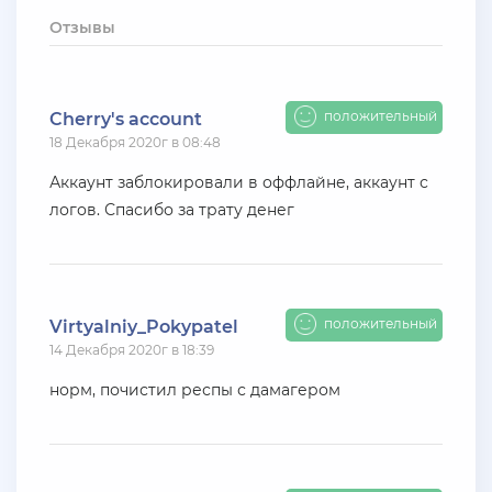
+ 10 руб
12 Июля 2026г в 15:54
Отзывы
harya
evolve-rp вкусные акки, даже с днк есть - успей!
супер цены!
положительный
Cherry's account
18 Декабря 2020г в 08:48
+ 10 руб
11 Июля 2026г в 16:55
KAPital
Аккаунт заблокировали в оффлайне, аккаунт с
логов. Спасибо за трату денег
ахахахахахахахахаахаха ухухухху на***яяяяя
ыхыхыхых
+ 4000 руб
10 Июля 2026г в 18:27
Vlad_Esidisi
положительный
Virtyalniy_Pokypatel
14 Декабря 2020г в 18:39
нассал
норм, почистил респы с дамагером
+ 2000 руб
10 Июля 2026г в 18:06
Vlad_Esidisi
насрал