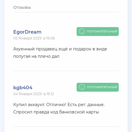
+ 10 руб
12 Июля 2026г в 15:54
Отзывы
harya
evolve-rp вкусные акки, даже с днк есть - успей!
супер цены!
положительный
EgorDream
05 Января 2021г в 19:06
+ 10 руб
11 Июля 2026г в 16:55
KAPital
Ахуенный продавец ещё и подарок в виде
попугая на плечо дал
ахахахахахахахахаахаха ухухухху на***яяяяя
ыхыхыхых
+ 4000 руб
10 Июля 2026г в 18:27
Vlad_Esidisi
положительный
kgb404
04 Января 2021г в 19:12
нассал
Купил аккаунт. Отлично! Есть рег. данные.
+ 2000 руб
10 Июля 2026г в 18:06
Спросил правда код банковской карты
Vlad_Esidisi
насрал