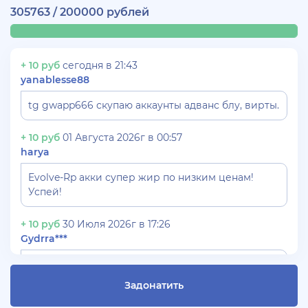
305763 / 200000 рублей
+ 10 руб
сегодня в 21:43
yanablesse88
tg gwapp666 скупаю аккаунты адванс блу, вирты.
+ 10 руб
01 Августа 2026г в 00:57
harya
Evolve-Rp акки супер жир по низким ценам!
Успей!
+ 10 руб
30 Июля 2026г в 17:26
Gydrra***
СКУПАЮ АККАУНТЫ БЛЕК РАША ТГ -
@blac***ssia***1
Задонатить