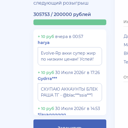
следующий розыгрыш
305753 / 200000 рублей
И
Д
+ 10 руб
вчера в 00:57
harya
М
Evolve-Rp акки супер жир
В
по низким ценам! Успей!
T
+ 10 руб
30 Июля 2026г в 17:26
О
Gydrra***
СКУПАЮ АККАУНТЫ БЛЕК
РАША ТГ - @blac***ssia***1
+ 10 руб
30 Июля 2026г в 14:53
Slavagggggg
Куплю аккаунт Аризона рп