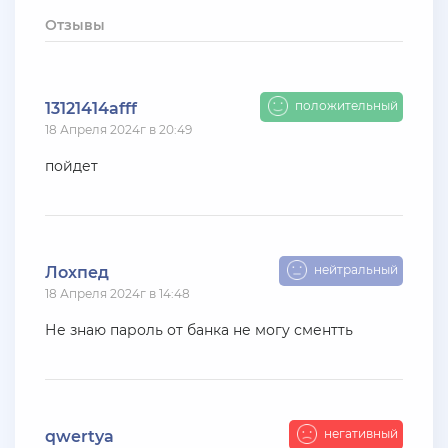
+ 10 руб
12 Июля 2026г в 15:54
Отзывы
harya
evolve-rp вкусные акки, даже с днк есть - успей!
супер цены!
положительный
13121414afff
18 Апреля 2024г в 20:49
+ 10 руб
11 Июля 2026г в 16:55
KAPital
пойдет
ахахахахахахахахаахаха ухухухху на***яяяяя
ыхыхыхых
+ 4000 руб
10 Июля 2026г в 18:27
нейтральный
Лохпед
Vlad_Esidisi
18 Апреля 2024г в 14:48
нассал
Не знаю пароль от банка не могу сментть
+ 2000 руб
10 Июля 2026г в 18:06
Vlad_Esidisi
насрал
негативный
qwertya