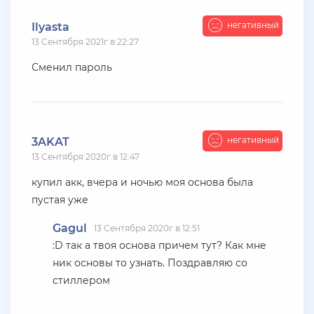
+ 11 руб
10 Июля 2026г в 17:26
негативный
Ilyasta
den22960
13 Сентября 2021г в 22:27
Куплю жирные акки на Advance rp Blue
Сменил пароль
+ 10 руб
07 Июля 2026г в 20:56
SenyaFar
Ищу поставщиков аккаунтов на серверах
негативный
3AKAT
BLACK***SSIA , телеграмм @aanarchistov
13 Сентября 2020г в 12:47
+ 11 руб
06 Июля 2026г в 23:48
купил акк, вчера и ночью моя основа была
Kytakbab
пустая уже
Подгоните акк на каса гранде
Gagul
13 Сентября 2020г в 12:51
:D так а твоя основа причем тут? Как мне
+ 10 руб
06 Июля 2026г в 20:15
ник основы то узнать. Поздравляю со
jagermeister
стиллером
Залил аккаунты Аdvance 3-30 lvl по 5р