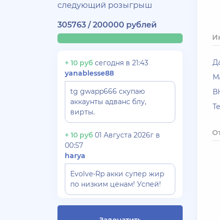
следующий розыгрыш
305763 / 200000 рублей
И
Д
+ 10 руб
сегодня в 21:43
yanablesse88
М
tg gwapp666 скупаю
В
аккаунты адванс блу,
T
вирты.
О
+ 10 руб
01 Августа 2026г в
00:57
harya
Evolve-Rp акки супер жир
по низким ценам! Успей!
+ 10 руб
30 Июля 2026г в 17:26
Gydrra***