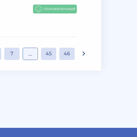
положительный
7
45
46
...