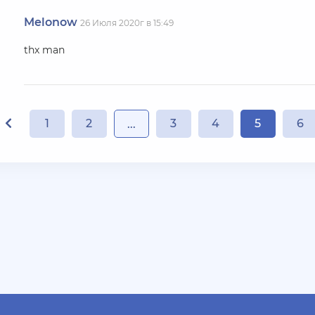
Melonow
26 Июля 2020г в 15:49
thx man
1
2
3
4
5
6
...