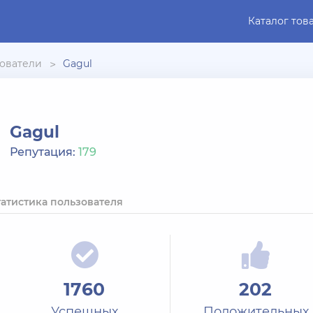
Каталог тов
ователи
Gagul
Gagul
Репутация:
179
татистика пользователя
1760
202
Успешных
Положительных