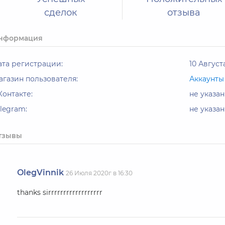
сделок
отзыва
нформация
ата регистрации:
10 Августа
агазин пользователя:
Аккаунты
Контакте:
не указан
elegram:
не указан
тзывы
OlegVinnik
26 Июля 2020г в 16:30
thanks sirrrrrrrrrrrrrrrrrr