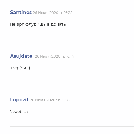
Santinos
26 Июля 2020г в 16:28
не зря флудишь в донаты
Asujdatel
26 Июля 2020г в 16:14
+rep(чик)
Lopozit
26 Июля 2020г в 15:58
\ zaebis /