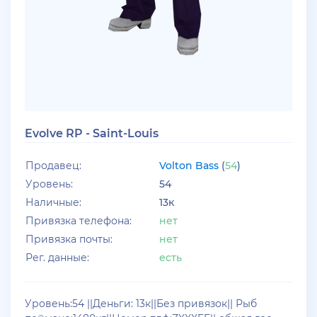
+ 10 руб
25 Июля 2026г в 10:24
Jack_Kray
Залейте на ТРП аккаунтов братва
+ 11 руб
23 Июля 2026г в 19:39
Мать троих детей
Evolve RP - Saint-Louis
Залил аккаунты блек раша
Продавец:
Volton Bass
(
54
)
+ 10 руб
20 Июля 2026г в 12:52
Уровень:
54
jagermeister
Наличные:
13к
Залил акки Advance по 5р
Привязка телефона:
нет
Привязка почты:
нет
+ 12 руб
19 Июля 2026г в 20:57
Рег. данные:
есть
santerrosa
сообщение отсутствует
Уровень:54 ||Деньги: 13к||Без привязок|| Рыб