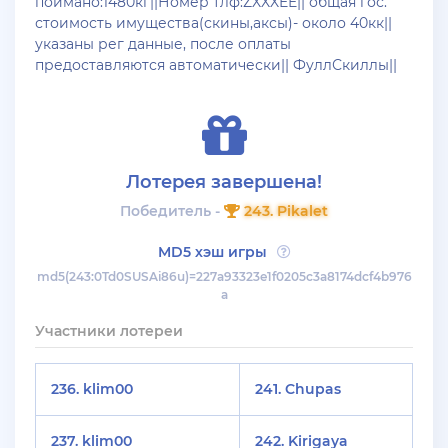
поймано:1480кг||Номер тлф:ZXXXEE|| общая гос.
+ 10 руб
12 Июля 2026г в 15:54
стоимость имущества(скины,аксы)- около 40кк||
harya
указаны рег данные, после оплаты
предоставляются автоматически|| ФуллСкиллы||
evolve-rp вкусные акки, даже с днк есть - успей!
супер цены!
+ 10 руб
11 Июля 2026г в 16:55
KAPital
Лотерея завершена!
ахахахахахахахахаахаха ухухухху на***яяяяя
Победитель -
243. Pikalet
ыхыхыхых
MD5 хэш игры
+ 4000 руб
10 Июля 2026г в 18:27
md5(243:0Td0SUSAi86u)=227a93323e1f0205c3a8174dcf4b976
Vlad_Esidisi
a
нассал
Участники лотереи
+ 2000 руб
10 Июля 2026г в 18:06
Vlad_Esidisi
236.
klim00
241.
Chupas
насрал
237.
klim00
242.
Kirigaya