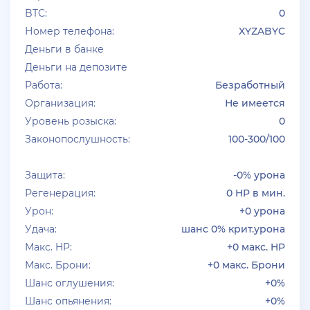
BTC:
0
+ 10 руб
01 Июля 2026г в 19:44
Номер телефона:
XYZABYC
Klassedie
Деньги в банке
Продам аккаунт Evolve Rp С GoldVip навсегда и с
Деньги на депозите
деньгами
Работа:
Безработный
Организация:
Не имеется
+ 10 руб
30 Июня 2026г в 16:13
Уровень розыска:
0
jagermeister
Законопослушность:
100-300/100
залил много акков Advance RP по 5р
Защита:
-0% урона
Регенерация:
0 HP в мин.
Урон:
+0 урона
Удача:
шанс 0% крит.урона
Макс. HP:
+0 макс. HP
Макс. Брони:
+0 макс. Брони
Шанс оглушения:
+0%
Шанс опьянения:
+0%