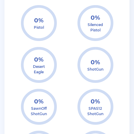
+ 12 руб
19 Июля 2026г в 20:57
santerrosa
0%
0%
сообщение отсутствует
Silenced
Pistol
Pistol
+ 10 руб
12 Июля 2026г в 15:54
harya
evolve-rp вкусные акки, даже с днк есть - успей!
супер цены!
0%
0%
Desert
ShotGun
+ 10 руб
11 Июля 2026г в 16:55
Eagle
KAPital
ахахахахахахахахаахаха ухухухху на***яяяяя
ыхыхыхых
0%
0%
SawnOff
SPAS12
+ 4000 руб
10 Июля 2026г в 18:27
ShotGun
ShotGun
Vlad_Esidisi
нассал