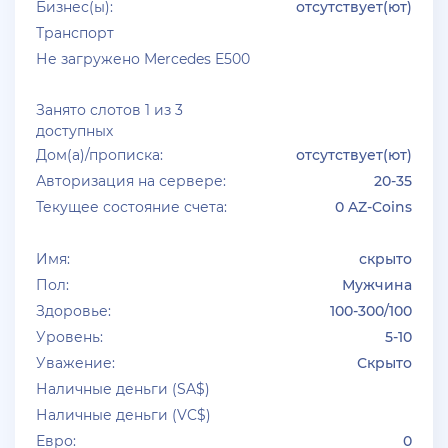
Бизнес(ы):
отсутствует(ют)
+ 10 руб
06 Июля 2026г в 20:15
Транспорт
jagermeister
Не загружено Mercedes E500
Залил аккаунты Аdvance 3-30 lvl по 5р
Занято слотов 1 из 3
+ 10 руб
06 Июля 2026г в 16:05
доступных
dimahamsterkombat
Дом(а)/прописка:
отсутствует(ют)
Авторизация на сервере:
куплю аккаунты арз 14-18 уровень без тср/кпз
20-35
>800к налички — в телеграмм @prestowitz
Текущее состояние счета:
0 AZ-Coins
+ 23 руб
06 Июля 2026г в 03:49
Имя:
скрыто
deniskavrode
Пол:
Мужчина
самп умер эх
Здоровье:
100-300/100
Уровень:
5-10
+ 10 руб
01 Июля 2026г в 20:06
Уважение:
Скрыто
harya
Наличные деньги (SA$)
@Klassedie круто конечно акк с привязанной
Наличные деньги (VC$)
почтой за 500р селишь))) интересно кто купит))))
Евро:
0