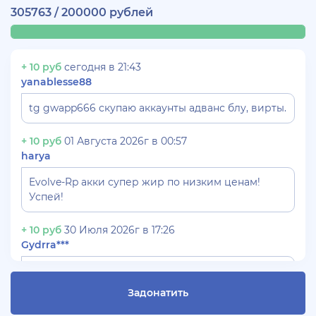
305763 / 200000 рублей
+ 10 руб
сегодня в 21:43
yanablesse88
tg gwapp666 скупаю аккаунты адванс блу, вирты.
+ 10 руб
01 Августа 2026г в 00:57
harya
Evolve-Rp акки супер жир по низким ценам!
Успей!
+ 10 руб
30 Июля 2026г в 17:26
Gydrra***
СКУПАЮ АККАУНТЫ БЛЕК РАША ТГ -
@blac***ssia***1
Задонатить