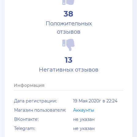
+ 10 руб
25 Июля 2026г в 10:24
38
Jack_Kray
Положительных
Залейте на ТРП аккаунтов братва
отзывов
+ 11 руб
23 Июля 2026г в 19:39
Мать троих детей
13
Залил аккаунты блек раша
Негативных отзывов
+ 10 руб
20 Июля 2026г в 12:52
jagermeister
Информация
Залил акки Advance по 5р
Дата регистрации:
19 Мая 2020г в 22:24
+ 12 руб
19 Июля 2026г в 20:57
Магазин пользователя:
Аккаунты
santerrosa
ВКонтакте:
не указан
сообщение отсутствует
Telegram:
не указан