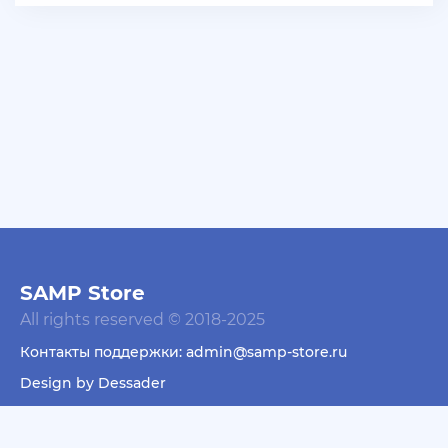
+ 10 руб
06 Июля 2026г в 16:05
dimahamsterkombat
куплю аккаунты арз 14-18 уровень без тср/кпз
>800к налички — в телеграмм @prestowitz
+ 23 руб
06 Июля 2026г в 03:49
deniskavrode
самп умер эх
+ 10 руб
01 Июля 2026г в 20:06
harya
SAMP Store
@Klassedie круто конечно акк с привязанной
All rights reserved © 2018-2025
почтой за 500р селишь))) интересно кто купит))))
Контакты поддержки: admin@samp-store.ru
+ 10 руб
01 Июля 2026г в 19:44
Design by Dessader
Klassedie
Продам аккаунт Evolve Rp С GoldVip навсегда и с
Пользовательское соглашение