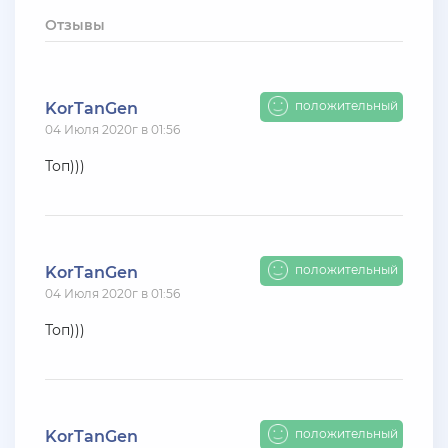
+ 10 руб
12 Июля 2026г в 15:54
Отзывы
harya
evolve-rp вкусные акки, даже с днк есть - успей!
супер цены!
положительный
KorTanGen
04 Июля 2020г в 01:56
+ 10 руб
11 Июля 2026г в 16:55
KAPital
Топ)))
ахахахахахахахахаахаха ухухухху на***яяяяя
ыхыхыхых
+ 4000 руб
10 Июля 2026г в 18:27
положительный
KorTanGen
Vlad_Esidisi
04 Июля 2020г в 01:56
нассал
Топ)))
+ 2000 руб
10 Июля 2026г в 18:06
Vlad_Esidisi
насрал
положительный
KorTanGen