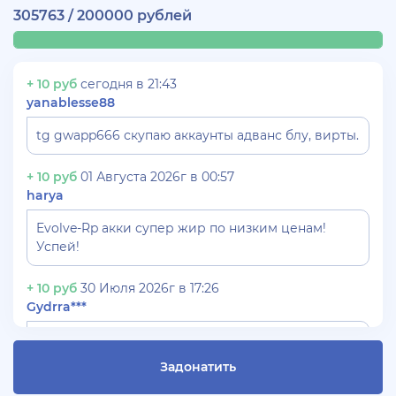
305763 / 200000 рублей
+ 10 руб
сегодня в 21:43
yanablesse88
tg gwapp666 скупаю аккаунты адванс блу, вирты.
+ 10 руб
01 Августа 2026г в 00:57
harya
Evolve-Rp акки супер жир по низким ценам!
Успей!
+ 10 руб
30 Июля 2026г в 17:26
Gydrra***
СКУПАЮ АККАУНТЫ БЛЕК РАША ТГ -
@blac***ssia***1
Задонатить