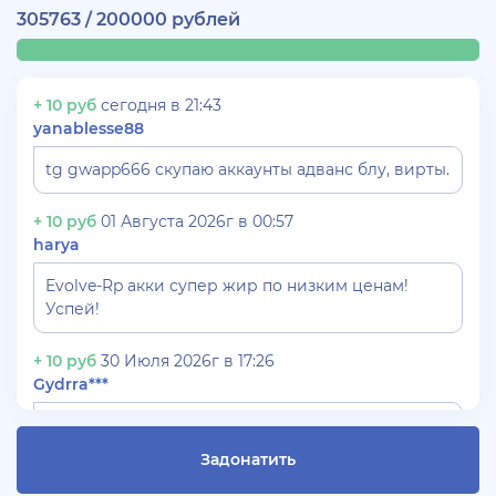
305763 / 200000 рублей
+ 10 руб
сегодня в 21:43
yanablesse88
tg gwapp666 скупаю аккаунты адванс блу, вирты.
+ 10 руб
01 Августа 2026г в 00:57
harya
Evolve-Rp акки супер жир по низким ценам!
Успей!
+ 10 руб
30 Июля 2026г в 17:26
Gydrra***
СКУПАЮ АККАУНТЫ БЛЕК РАША ТГ -
@blac***ssia***1
Задонатить