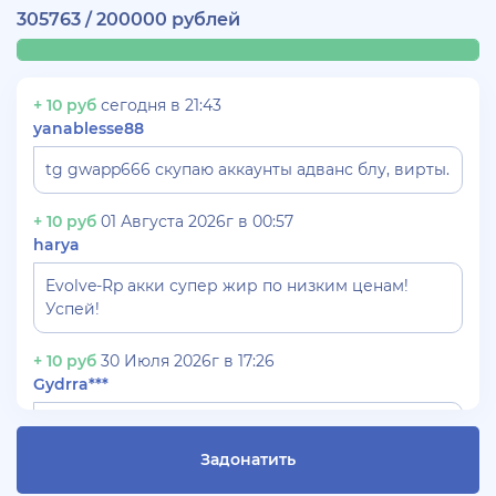
305763 / 200000 рублей
+ 10 руб
сегодня в 21:43
yanablesse88
tg gwapp666 скупаю аккаунты адванс блу, вирты.
+ 10 руб
01 Августа 2026г в 00:57
harya
Evolve-Rp акки супер жир по низким ценам!
Успей!
+ 10 руб
30 Июля 2026г в 17:26
Gydrra***
СКУПАЮ АККАУНТЫ БЛЕК РАША ТГ -
@blac***ssia***1
Задонатить