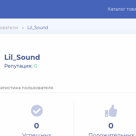
Каталог тов
ователи
Lil_Sound
Lil_Sound
Репутация:
0
татистика пользователя
0
0
Успешных
Положительных