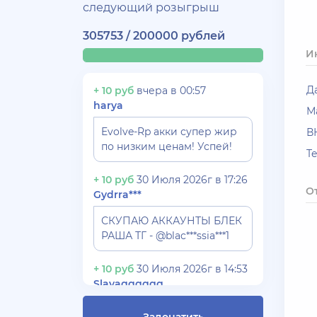
следующий розыгрыш
305753 / 200000 рублей
И
Д
+ 10 руб
вчера в 00:57
harya
М
Evolve-Rp акки супер жир
В
по низким ценам! Успей!
T
+ 10 руб
30 Июля 2026г в 17:26
О
Gydrra***
СКУПАЮ АККАУНТЫ БЛЕК
РАША ТГ - @blac***ssia***1
+ 10 руб
30 Июля 2026г в 14:53
Slavagggggg
Куплю аккаунт Аризона рп