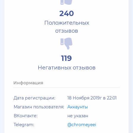
+ 10 руб
25 Июля 2026г в 10:24
240
Jack_Kray
Положительных
Залейте на ТРП аккаунтов братва
отзывов
+ 11 руб
23 Июля 2026г в 19:39
Мать троих детей
119
Залил аккаунты блек раша
Негативных отзывов
+ 10 руб
20 Июля 2026г в 12:52
jagermeister
Информация
Залил акки Advance по 5р
Дата регистрации:
18 Ноября 2019г в 22:01
+ 12 руб
19 Июля 2026г в 20:57
Магазин пользователя:
Аккаунты
santerrosa
ВКонтакте:
не указан
сообщение отсутствует
Telegram:
@chromeyeei