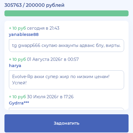
305763 / 200000 рублей
+ 10 руб
сегодня в 21:43
yanablesse88
tg gwapp666 скупаю аккаунты адванс блу, вирты.
+ 10 руб
01 Августа 2026г в 00:57
harya
Evolve-Rp акки супер жир по низким ценам!
Успей!
+ 10 руб
30 Июля 2026г в 17:26
Gydrra***
СКУПАЮ АККАУНТЫ БЛЕК РАША ТГ -
@blac***ssia***1
Задонатить