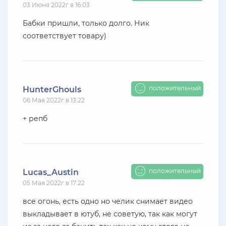
03 Июня 2022г в 16:03
+ 2000 руб
10 Июля 2026г в 18:06
Vlad_Esidisi
Бабки пришли, только долго. Ник
соответствует товару)
насрал
+ 11 руб
10 Июля 2026г в 17:26
den22960
положительный
HunterGhouls
Куплю жирные акки на Advance rp Blue
06 Мая 2022г в 13:22
+ 10 руб
+ репб
07 Июля 2026г в 20:56
SenyaFar
Ищу поставщиков аккаунтов на серверах
BLACK***SSIA , телеграмм @aanarchistov
положительный
Lucas_Austin
+ 11 руб
06 Июля 2026г в 23:48
05 Мая 2022г в 17:22
Kytakbab
все огонь, есть одно но челик снимает видео
Подгоните акк на каса гранде
выкладывает в ютуб, не советую, так как могут