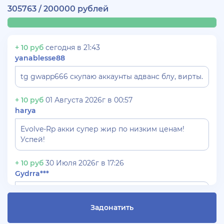
305763 / 200000 рублей
+ 10 руб
сегодня в 21:43
yanablesse88
tg gwapp666 скупаю аккаунты адванс блу, вирты.
+ 10 руб
01 Августа 2026г в 00:57
harya
Evolve-Rp акки супер жир по низким ценам!
Успей!
+ 10 руб
30 Июля 2026г в 17:26
Gydrra***
СКУПАЮ АККАУНТЫ БЛЕК РАША ТГ -
@blac***ssia***1
Задонатить