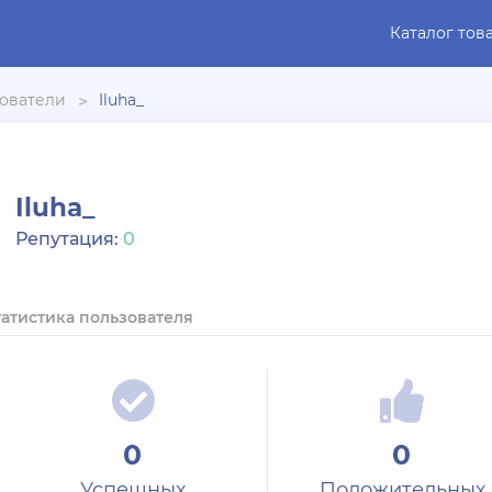
Каталог тов
ователи
Iluha_
Iluha_
Репутация:
0
татистика пользователя
0
0
Успешных
Положительных