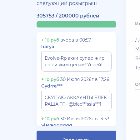
следующий розыгрыш
305753 / 200000 рублей
И
Д
+ 10 руб
вчера в 00:57
harya
М
Evolve-Rp акки супер жир
В
по низким ценам! Успей!
T
+ 10 руб
30 Июля 2026г в 17:26
О
Gydrra***
СКУПАЮ АККАУНТЫ БЛЕК
РАША ТГ - @blac***ssia***1
+ 10 руб
30 Июля 2026г в 14:53
Slavagggggg
Куплю аккаунт Аризона рп