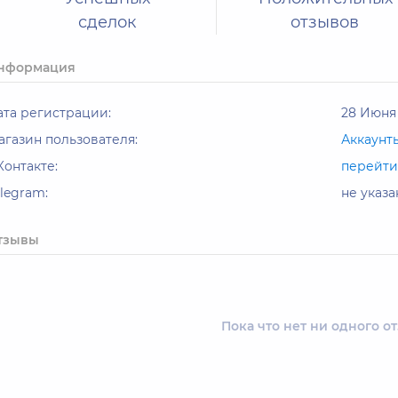
сделок
отзывов
нформация
ата регистрации:
28 Июня 
агазин пользователя:
Аккаунт
Контакте:
перейти
elegram:
не указа
тзывы
Пока что нет ни одного о