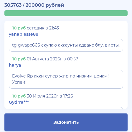
305763 / 200000 рублей
+ 10 руб
сегодня в 21:43
yanablesse88
tg gwapp666 скупаю аккаунты адванс блу, вирты.
+ 10 руб
01 Августа 2026г в 00:57
harya
Evolve-Rp акки супер жир по низким ценам!
Успей!
+ 10 руб
30 Июля 2026г в 17:26
Gydrra***
СКУПАЮ АККАУНТЫ БЛЕК РАША ТГ -
@blac***ssia***1
Задонатить