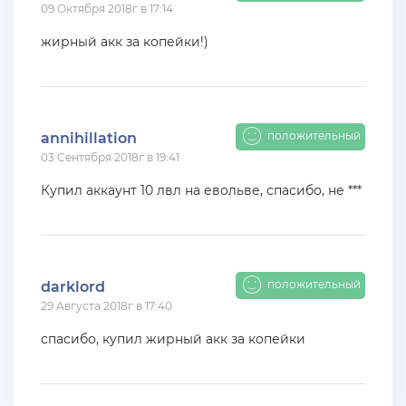
09 Октября 2018г в 17:14
+ 11 руб
10 Июля 2026г в 17:26
den22960
жирный акк за копейки!)
Куплю жирные акки на Advance rp Blue
+ 10 руб
07 Июля 2026г в 20:56
SenyaFar
положительный
annihillation
03 Сентября 2018г в 19:41
Ищу поставщиков аккаунтов на серверах
BLACK***SSIA , телеграмм @aanarchistov
Купил аккаунт 10 лвл на евольве, спасибо, не ***
+ 11 руб
06 Июля 2026г в 23:48
Kytakbab
Подгоните акк на каса гранде
положительный
darklord
29 Августа 2018г в 17:40
+ 10 руб
06 Июля 2026г в 20:15
спасибо, купил жирный акк за копейки
jagermeister
Залил аккаунты Аdvance 3-30 lvl по 5р