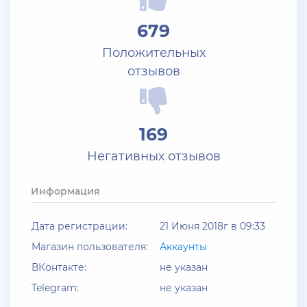
+ 10 руб
25 Июля 2026г в 10:24
679
Jack_Kray
Положительных
Залейте на ТРП аккаунтов братва
отзывов
+ 11 руб
23 Июля 2026г в 19:39
Мать троих детей
169
Залил аккаунты блек раша
Негативных отзывов
+ 10 руб
20 Июля 2026г в 12:52
jagermeister
Информация
Залил акки Advance по 5р
Дата регистрации:
21 Июня 2018г в 09:33
+ 12 руб
19 Июля 2026г в 20:57
Магазин пользователя:
Аккаунты
santerrosa
ВКонтакте:
не указан
сообщение отсутствует
Telegram:
не указан