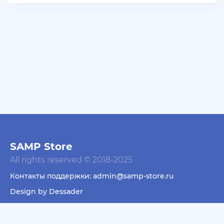
+ 10 руб
06 Июля 2026г в 16:05
dimahamsterkombat
куплю аккаунты арз 14-18 уровень без тср/кпз
>800к налички — в телеграмм @prestowitz
+ 23 руб
06 Июля 2026г в 03:49
deniskavrode
самп умер эх
+ 10 руб
01 Июля 2026г в 20:06
harya
SAMP Store
@Klassedie круто конечно акк с привязанной
All rights reserved © 2018-2025
почтой за 500р селишь))) интересно кто купит))))
Контакты поддержки: admin@samp-store.ru
+ 10 руб
01 Июля 2026г в 19:44
Design by Dessader
Klassedie
Продам аккаунт Evolve Rp С GoldVip навсегда и с
Пользовательское соглашение