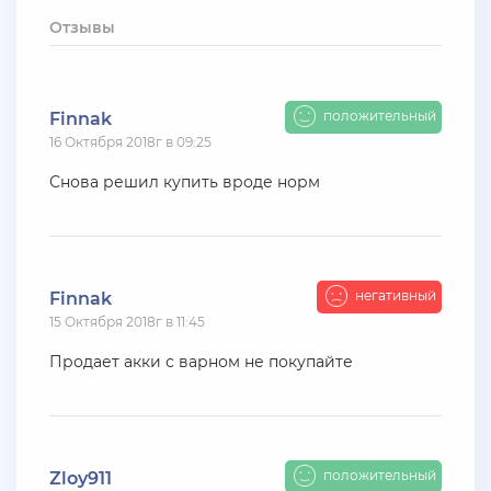
+ 10 руб
12 Июля 2026г в 15:54
Отзывы
harya
evolve-rp вкусные акки, даже с днк есть - успей!
супер цены!
положительный
Finnak
16 Октября 2018г в 09:25
+ 10 руб
11 Июля 2026г в 16:55
KAPital
Снова решил купить вроде норм
ахахахахахахахахаахаха ухухухху на***яяяяя
ыхыхыхых
+ 4000 руб
10 Июля 2026г в 18:27
негативный
Finnak
Vlad_Esidisi
15 Октября 2018г в 11:45
нассал
Продает акки с варном не покупайте
+ 2000 руб
10 Июля 2026г в 18:06
Vlad_Esidisi
насрал
положительный
Zloy911