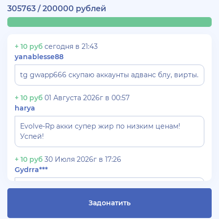
305763 / 200000 рублей
+ 10 руб
сегодня в 21:43
yanablesse88
tg gwapp666 скупаю аккаунты адванс блу, вирты.
+ 10 руб
01 Августа 2026г в 00:57
harya
Evolve-Rp акки супер жир по низким ценам!
Успей!
+ 10 руб
30 Июля 2026г в 17:26
Gydrra***
СКУПАЮ АККАУНТЫ БЛЕК РАША ТГ -
@blac***ssia***1
Задонатить