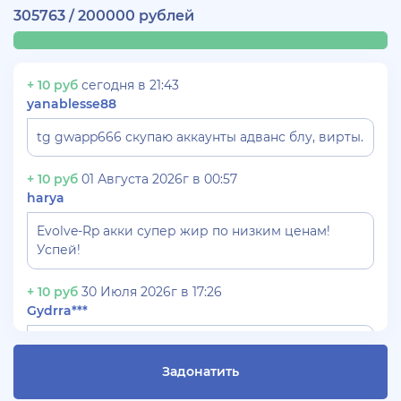
305763 / 200000 рублей
+ 10 руб
сегодня в 21:43
yanablesse88
tg gwapp666 скупаю аккаунты адванс блу, вирты.
+ 10 руб
01 Августа 2026г в 00:57
harya
Evolve-Rp акки супер жир по низким ценам!
Успей!
+ 10 руб
30 Июля 2026г в 17:26
Gydrra***
СКУПАЮ АККАУНТЫ БЛЕК РАША ТГ -
@blac***ssia***1
Задонатить