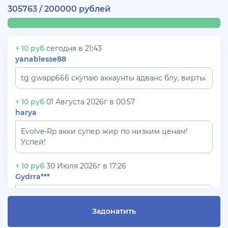
305763 / 200000 рублей
+ 10 руб
сегодня в 21:43
yanablesse88
tg gwapp666 скупаю аккаунты адванс блу, вирты.
+ 10 руб
01 Августа 2026г в 00:57
harya
Evolve-Rp акки супер жир по низким ценам!
Успей!
+ 10 руб
30 Июля 2026г в 17:26
Gydrra***
СКУПАЮ АККАУНТЫ БЛЕК РАША ТГ -
@blac***ssia***1
Задонатить