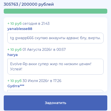
305763 / 200000 рублей
+ 10 руб
сегодня в 21:43
yanablesse88
tg gwapp666 скупаю аккаунты адванс блу, вирты.
+ 10 руб
01 Августа 2026г в 00:57
harya
Evolve-Rp акки супер жир по низким ценам!
Успей!
+ 10 руб
30 Июля 2026г в 17:26
Gydrra***
СКУПАЮ АККАУНТЫ БЛЕК РАША ТГ -
@blac***ssia***1
Задонатить