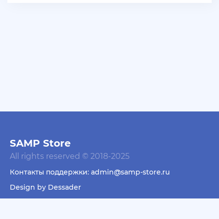
+ 10 руб
06 Июля 2026г в 16:05
dimahamsterkombat
куплю аккаунты арз 14-18 уровень без тср/кпз
>800к налички — в телеграмм @prestowitz
+ 23 руб
06 Июля 2026г в 03:49
deniskavrode
самп умер эх
+ 10 руб
01 Июля 2026г в 20:06
harya
SAMP Store
@Klassedie круто конечно акк с привязанной
All rights reserved © 2018-2025
почтой за 500р селишь))) интересно кто купит))))
Контакты поддержки: admin@samp-store.ru
+ 10 руб
01 Июля 2026г в 19:44
Design by Dessader
Klassedie
Продам аккаунт Evolve Rp С GoldVip навсегда и с
Пользовательское соглашение