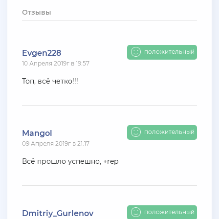
+ 10 руб
12 Июля 2026г в 15:54
Отзывы
harya
evolve-rp вкусные акки, даже с днк есть - успей!
супер цены!
положительный
Evgen228
10 Апреля 2019г в 19:57
+ 10 руб
11 Июля 2026г в 16:55
KAPital
Топ, всё четко!!!
ахахахахахахахахаахаха ухухухху на***яяяяя
ыхыхыхых
+ 4000 руб
10 Июля 2026г в 18:27
положительный
Mangol
Vlad_Esidisi
09 Апреля 2019г в 21:17
нассал
Всё прошло успешно, +rep
+ 2000 руб
10 Июля 2026г в 18:06
Vlad_Esidisi
насрал
положительный
Dmitriy_Gurlenov