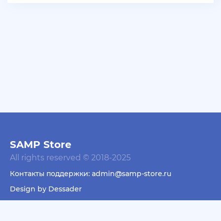
+ 10 руб
06 Июля 2026г в 16:05
dimahamsterkombat
куплю аккаунты арз 14-18 уровень без тср/кпз
>800к налички — в телеграмм @prestowitz
+ 23 руб
06 Июля 2026г в 03:49
deniskavrode
самп умер эх
+ 10 руб
01 Июля 2026г в 20:06
harya
SAMP Store
@Klassedie круто конечно акк с привязанной
All rights reserved © 2018-2025
почтой за 500р селишь))) интересно кто купит))))
Контакты поддержки: admin@samp-store.ru
+ 10 руб
01 Июля 2026г в 19:44
Design by Dessader
Klassedie
Продам аккаунт Evolve Rp С GoldVip навсегда и с
Пользовательское соглашение