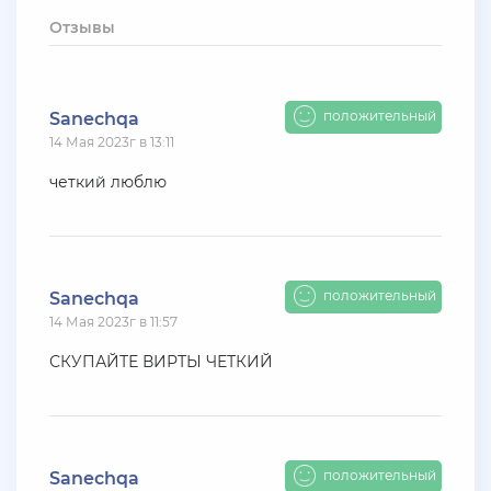
+ 10 руб
12 Июля 2026г в 15:54
Отзывы
harya
evolve-rp вкусные акки, даже с днк есть - успей!
супер цены!
положительный
Sanechqa
14 Мая 2023г в 13:11
+ 10 руб
11 Июля 2026г в 16:55
KAPital
четкий люблю
ахахахахахахахахаахаха ухухухху на***яяяяя
ыхыхыхых
+ 4000 руб
10 Июля 2026г в 18:27
положительный
Sanechqa
Vlad_Esidisi
14 Мая 2023г в 11:57
нассал
СКУПАЙТЕ ВИРТЫ ЧЕТКИЙ
+ 2000 руб
10 Июля 2026г в 18:06
Vlad_Esidisi
насрал
положительный
Sanechqa