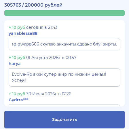
305763 / 200000 рублей
+ 10 руб
сегодня в 21:43
yanablesse88
tg gwapp666 скупаю аккаунты адванс блу, вирты.
+ 10 руб
01 Августа 2026г в 00:57
harya
Evolve-Rp акки супер жир по низким ценам!
Успей!
+ 10 руб
30 Июля 2026г в 17:26
Gydrra***
СКУПАЮ АККАУНТЫ БЛЕК РАША ТГ -
@blac***ssia***1
Задонатить