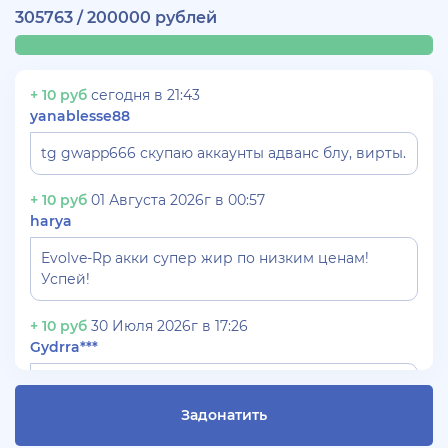
305763 / 200000 рублей
+ 10 руб
сегодня в 21:43
yanablesse88
tg gwapp666 скупаю аккаунты адванс блу, вирты.
+ 10 руб
01 Августа 2026г в 00:57
harya
Evolve-Rp акки супер жир по низким ценам!
Успей!
+ 10 руб
30 Июля 2026г в 17:26
Gydrra***
СКУПАЮ АККАУНТЫ БЛЕК РАША ТГ -
@blac***ssia***1
Задонатить