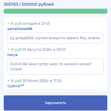
305763 / 200000 рублей
+ 10 руб
сегодня в 21:43
yanablesse88
tg gwapp666 скупаю аккаунты адванс блу, вирты.
+ 10 руб
01 Августа 2026г в 00:57
harya
Evolve-Rp акки супер жир по низким ценам!
Успей!
+ 10 руб
30 Июля 2026г в 17:26
Gydrra***
СКУПАЮ АККАУНТЫ БЛЕК РАША ТГ -
@blac***ssia***1
Задонатить