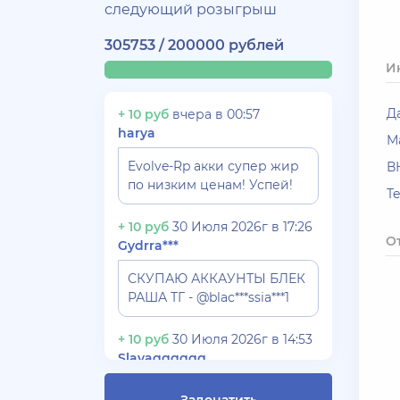
следующий розыгрыш
305753 / 200000 рублей
И
Д
+ 10 руб
вчера в 00:57
harya
М
Evolve-Rp акки супер жир
В
по низким ценам! Успей!
T
+ 10 руб
30 Июля 2026г в 17:26
О
Gydrra***
СКУПАЮ АККАУНТЫ БЛЕК
РАША ТГ - @blac***ssia***1
+ 10 руб
30 Июля 2026г в 14:53
Slavagggggg
Куплю аккаунт Аризона рп