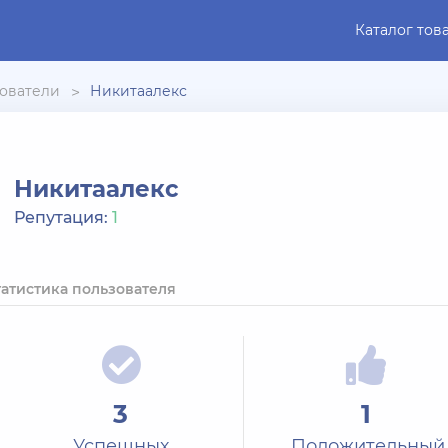
Каталог тов
ователи
Никитаалекс
Никитаалекс
Репутация:
1
татистика пользователя
3
1
Успешных
Положительный