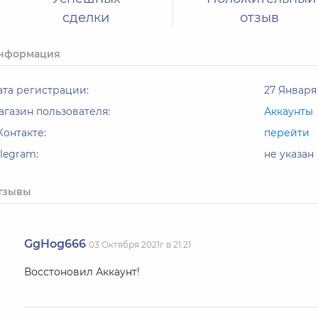
сделки
отзыв
нформация
ата регистрации:
27 Января 
агазин пользователя:
Аккаунты
Контакте:
перейти
elegram:
не указан
тзывы
GgHog666
03 Октября 2021г в 21:21
Восстоновил Аккаунт!