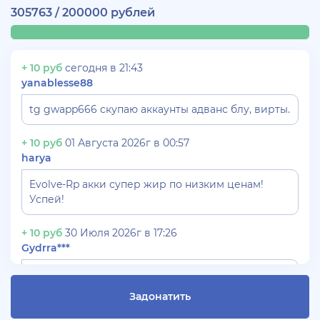
305763 / 200000 рублей
+ 10 руб
сегодня в 21:43
yanablesse88
tg gwapp666 скупаю аккаунты адванс блу, вирты.
+ 10 руб
01 Августа 2026г в 00:57
harya
Evolve-Rp акки супер жир по низким ценам!
Успей!
+ 10 руб
30 Июля 2026г в 17:26
Gydrra***
СКУПАЮ АККАУНТЫ БЛЕК РАША ТГ -
@blac***ssia***1
Задонатить