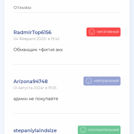
+ 10 руб
12 Июля 2026г в 15:54
Отзывы
harya
evolve-rp вкусные акки, даже с днк есть - успей!
супер цены!
негативный
RadmirTop6156
04 Февраля 2025г в 19:42
+ 10 руб
11 Июля 2026г в 16:55
KAPital
Обманщик +фигня акк
ахахахахахахахахаахаха ухухухху на***яяяяя
ыхыхыхых
+ 4000 руб
10 Июля 2026г в 18:27
нейтральный
Arizona94748
Vlad_Esidisi
01 Августа 2024г в 19:55
нассал
админ не покупайте
+ 2000 руб
10 Июля 2026г в 18:06
Vlad_Esidisi
насрал
положительный
stepaniylaindsize