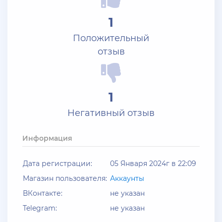
+ 10 руб
25 Июля 2026г в 10:24
1
Jack_Kray
Положительный
Залейте на ТРП аккаунтов братва
отзыв
+ 11 руб
23 Июля 2026г в 19:39
Мать троих детей
1
Залил аккаунты блек раша
Негативный отзыв
+ 10 руб
20 Июля 2026г в 12:52
jagermeister
Информация
Залил акки Advance по 5р
Дата регистрации:
05 Января 2024г в 22:09
+ 12 руб
19 Июля 2026г в 20:57
Магазин пользователя:
Аккаунты
santerrosa
ВКонтакте:
не указан
сообщение отсутствует
Telegram:
не указан